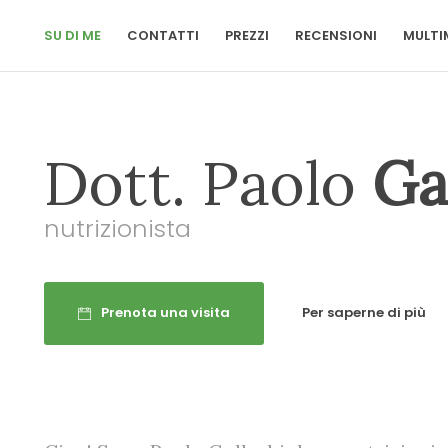
SU DI ME
CONTATTI
PREZZI
RECENSIONI
MULTI
Dott. Paolo
Ga
nutrizionista
Prenota una visita
Per saperne di più