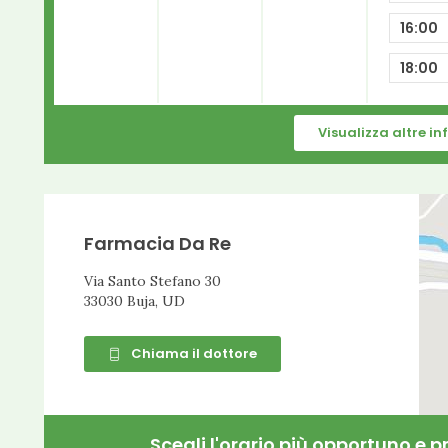
16:00
18:00
Visualizza altre i
Farmacia Da Re
Via Santo Stefano 30
33030 Buja, UD
Chiama il dottore
Scegli l'orario più opportuno e