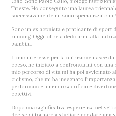
Ciao! Sono Paolo Gallo, biologo nutrizionist
Trieste. Ho conseguito una laurea triennal
successivamente mi sono specializzato in 
Sono un ex agonista e praticante di sport 
running. Oggi, oltre a dedicarmi alla nutriz
bambini.
Il mio interesse per la nutrizione nasce da
obeso, ho iniziato a confrontarmi con una c
mio percorso di vita mi ha poi avvicinato a
ciclismo, che mi ha insegnato l'importanza 
performance, unendo sacrificio e divertime
obiettivi.
Dopo una significativa esperienza nel set
deciso di tornare a studiare per dare una s