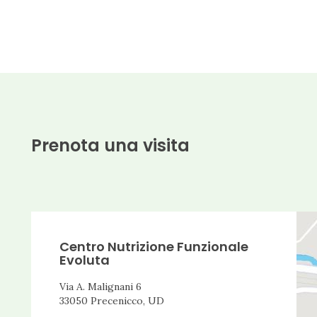
diabete di tipo 1
Ipotiroidismo
Reflusso gastroesofageo (esofagite)
Colon irritabile
Allergie Alimentari
Ritenzione idrica
Prenota una visita
Gastrite
Disturbi alimentari
Flatulenza
Obesità
Centro Nutrizione Funzionale
Evoluta
diabete di tipo 2
Via A. Malignani 6
Celiachia
33050 Precenicco, UD